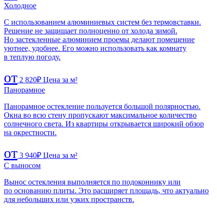
Холодное
С использованием алюминиевых систем без термовставки.
Решение не защищает полноценно от холода зимой.
Но застекленные алюминием проемы делают помещение
уютнее, удобнее. Его можно использовать как комнату
в теплую погоду.
от
2 820
₽
Цена за м²
Панорамное
Панорамное остекление пользуется большой полярностью.
Окна во всю стену пропускают максимальное количество
солнечного света. Из квартиры открывается широкий обзор
на окрестности.
от
3 940
₽
Цена за м²
C выносом
Вынос остекления выполняется по подоконнику или
по основанию плиты. Это расширяет площадь, что актуально
для небольших или узких пространств.