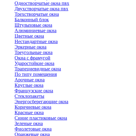
Одностворчатые окна пвх
Двухстворчатые окна пвх
Трехстворчатые окна
Балконный блок
Штульповые окна
Алюминиевые окна
Цветные окна
Нестандартные окна
Эркерные окна
Треугольные окна
Окна с фрамугой
Ударостойкие окна
Трапециевидные окна
По типу помещения
Арочные окна
Круглые окна
Французские окна
Стеклопакеты
Энергосберегающие окна
Коричневые окна
Красные окна
Синие пластиковые окна
Зеленые окна
Фиолетовые окна
Оранжевые окна