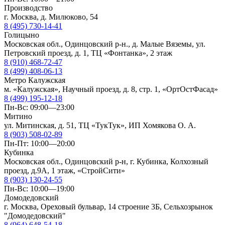
Производство
г. Москва, д. Милюково, 54
8 (495) 730-14-41
Голицыно
Московская обл., Одинцовский р-н., д. Малые Вяземы, ул.
Петровский проезд, д. 1, ТЦ «Фонтанка», 2 этаж
8 (910) 468-72-47
8 (499) 408-06-13
Метро Калужская
м. «Калужская», Научный проезд, д. 8, стр. 1, «ОртОстФасад»
8 (499) 195-12-18
Пн-Вс: 09:00—23:00
Митино
ул. Митинская, д. 51, ТЦ «ТукТук», ИП Хомякова О. А.
8 (903) 508-02-89
Пн-Пт: 10:00—20:00
Кубинка
Московская обл., Одинцовский р-н, г. Кубинка, Колхозный
проезд, д.9А, 1 этаж, «СтройСити»
8 (903) 130-24-55
Пн-Вс: 10:00—19:00
Домодедовский
г. Москва, Ореховый бульвар, 14 строение 3Б, Сельхозрынок
"Домодедовский"
8 (964) 648-54-18