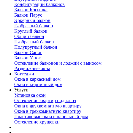
Конфигурации балконов
Балкон Косынка
Балкон Парус
Эркерный балкон
Г-образный балкон
Круглый балкон
Общий балкон
П-образный балкон
Полукруглый балкон
Балкон Сапог
Балкон Утюг
Остекление балконов и лоджий с выносом
Раздвижные окна
Коттеджи
Окна в каркасный дом
Окна в кирпичный дом
Услуги
Установка окон
Остекление квартир под ключ
Окна в двухкомнатную квартиру
Окна в трехкомнатную квартиру
Пластиковые окна в панельный дом
Остекление хрущевки